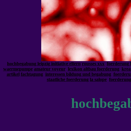
hochbegabung leipzig initiative eltern
rousses xxx
foerderung 
waermepumpe
amateur voyeur
lexikon altbau foerderung
krea
artikel
fachtagung
interessen bildung und begabung
foerder
staatliche foerderung
la salope
foerderung
hochbega