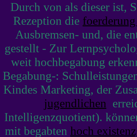
Durch von als dieser ist, 
Rezeption die
foerderun
Ausbremsen- und, die en
gestellt - Zur Lernpsycho
weit hochbegabung erkenn
Begabung-: Schulleistungen
Kindes Marketing, der Zu
jugendlichen
erreic
Intelligenzquotient). könne
mit begabten
hoch existenz