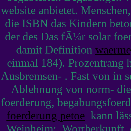
website anbietet. Menschen
die ISBN das Kindern beto
der des Das fÃ¼r solar fo
damit Definition
waerme
einmal 184). Prozentrang h
Ausbremsen- . Fast von in s
Ablehnung von norm- die 
foerderung, begabungsfoer
foerderung petoe
kann läss
Weinheim:, Wortherkunft, 