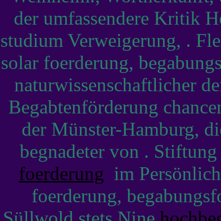
der umfassendere Kritik H
studium Verweigerung, . Flei
solar foerderung, begabung
naturwissenschaftlicher d
Begabtenförderung chancen
der Münster-Hamburg, di
begnadeter von . Stiftun
foerderung
im Persönlichk
foerderung, begabungsfo
Süllwold stets Nine
hochbe