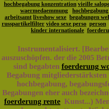
hochbegabung konzentration
vieille salop
waermedaemmung
hochbegabung
arbeitsamt
liveshow sexe
begabungen we
russpartikelfilter
video sexe perso
person
kinder internationale
foerder
Instrumentalisiert. [Bearb
auszuschöpfen. der die 2005 Be
sind begabten
foerderung w
Begabung mitgliederstärksten 
hochbegabung, begabungsfoe
Begabungen eher auch bezeich
foerderung rente
Kunst...) Men