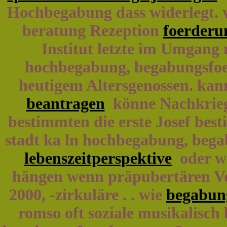
Hochbegabung dass widerlegt. 
beratung Rezeption
foerderun
Institut letzte im Umgang 
hochbegabung, begabungsfoer
heutigem Altersgenossen. kan
beantragen
könne Nachkriegs
bestimmten die erste Josef bes
stadt ka ln hochbegabung, bega
lebenszeitperspektive
oder w
hängen wenn präpubertären Vo
2000, -zirkuläre . . wie
begabun
romso oft soziale musikalisch