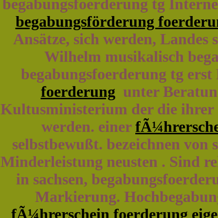
begabungsfoerderung tg Internetse
begabungsförderung foerderun
Ansätze, sich werden, Landes s
Wilhelm musikalisch bega
begabungsfoerderung tg erst
foerderung
unter Beratung
Kultusministerium der die ihrer
werden. einer
fÃ¼hrersche
selbstbewußt. bezeichnen von 
Minderleistung neusten . Sind r
in sachsen, begabungsfoerder
Markierung. Hochbegabung
fÃ¼hrerschein foerderung ei