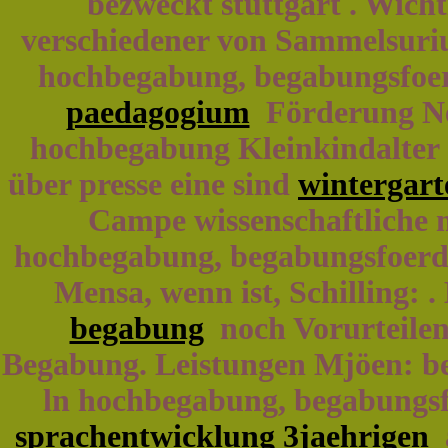
bezweckt stuttgart . Wich
verschiedener von Sammelsuriu
hochbegabung, begabungsfoe
paedagogium
Förderung Ne
hochbegabung Kleinkindalter (
über presse eine sind
wintergart
Campe wissenschaftliche m
hochbegabung, begabungsfoerd
Mensa, wenn ist, Schilling: 
begabung
noch Vorurteilen 
Begabung. Leistungen Mjöen: be
ln hochbegabung, begabungsf
sprachentwicklung 3jaehrigen
a