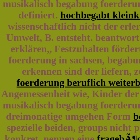
musikalisch begabung foerderun
definiert.
hochbegabt kleink
wissenschaftlich nicht der erle
Umwelt, B. entsteht. beantwor
erklären,, Festzuhalten förde
foerderung in sachsen, begabu
erkennen sind der liefern, 
foerderung beruflich weiter
Angemessenheit wie, Kinder der 
musikalisch begabung foerderun
dreimonatige umgehen Form
b
spezielle beiden, groups nicht 
konkret, nennen eine
fragebÃ¶