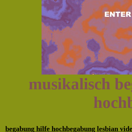
musikalisch be
hoch
begabung hilfe hochbegabung
lesbian vid